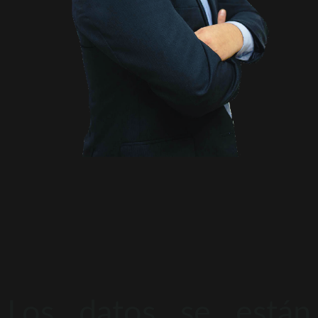
Los datos se están