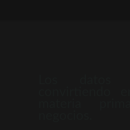
Los datos 
convirtiendo 
materia pri
negocios.