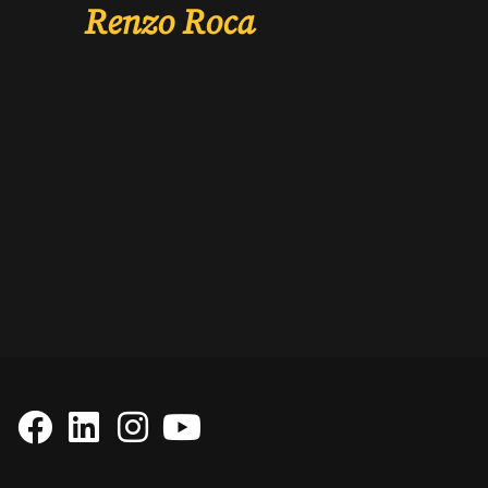
Renzo Roca