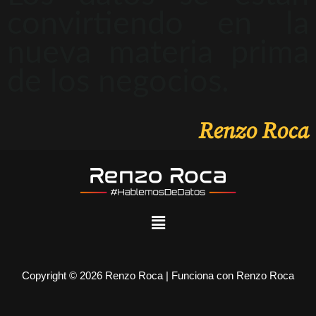
convirtiendo en la
nueva materia prima
de los negocios.
Renzo Roca
Copyright © 2026 Renzo Roca | Funciona con Renzo Roca